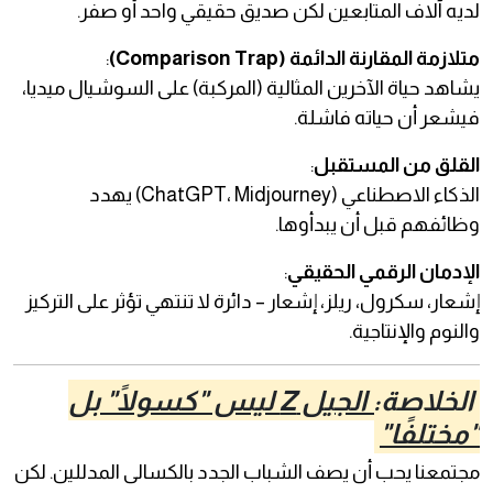
لديه آلاف المتابعين لكن صديق حقيقي واحد أو صفر.
متلازمة المقارنة الدائمة (Comparison Trap)
:
يشاهد حياة الآخرين المثالية (المركبة) على السوشيال ميديا،
فيشعر أن حياته فاشلة.
القلق من المستقبل
:
الذكاء الاصطناعي (ChatGPT، Midjourney) يهدد
وظائفهم قبل أن يبدأوها.
الإدمان الرقمي الحقيقي
:
إشعار، سكرول، ريلز، إشعار – دائرة لا تنتهي تؤثر على التركيز
والنوم والإنتاجية.
الخلاصة: الجيل Z ليس "كسولًا" بل
"مختلفًا"
مجتمعنا يحب أن يصف الشباب الجدد بالكسالى المدللين. لكن