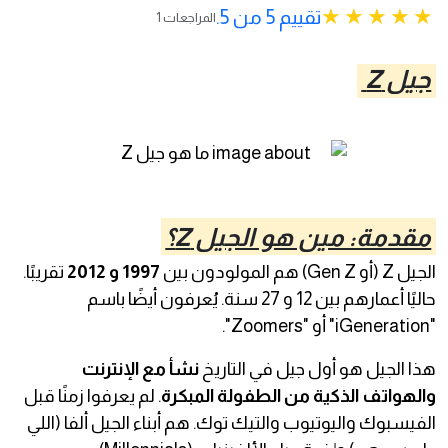
تقييم 5 من 5.
1 المراجعات
جيل Z
مقدمة: مين هو الجيل Z؟
الجيل Z (أو Gen Z) هم المولودون بين
1997 و 2012
تقريبًا.
حاليًا أعمارهم بين 12 و 27 سنة. يُعرفون أيضًا باسم
"iGeneration" أو "Zoomers".
هذا الجيل هو أول جيل في التاريخ
نشأ مع الإنترنت
والهواتف الذكية من الطفولة المبكرة
. لم يعرفوا زمنًا قبل
الفيسبوك واليوتيوب والتيك توك. هم أبناء الجيل ألفا (اللي