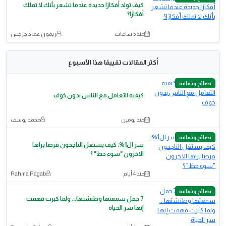
كيف تولد أفكارًا جديدة عندما تشعر بأنك لا تملك
أفكارًا؟
منذ 5 ساعات
ريمون عماد جرجس
أكثر المقالات تقييمًا هذا الأسبوع
نصائح وثقافة
كيفيه التعامل مع الناس بدون خوف
منذ يومين
محمد يوسف
نصائح وثقافة
سر ال1%: كيف يستغل الناجحون فرصا يراها
الاخرون "سوء حظ" ؟
منذ 4 أيام
Rahma Ragab
نصائح وثقافة
7 جمل سمعتها وطنشتها... ولما كبرت فهمت
إنها سر الحياة