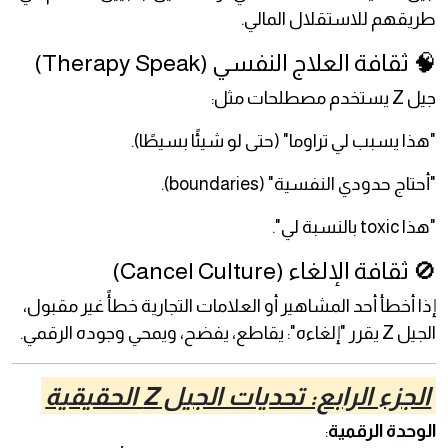
طريقهم للاستقلال المالي.
🧠 ثقافة العلاج النفسي (Therapy Speak)
جيل Z يستخدم مصطلحات مثل:
"هذا يسبب لي تراوما" (حتى لو شيئًا بسيطًا).
"أحتاج حدودي النفسية" (boundaries).
"هذا toxic بالنسبة لي".
🚫 ثقافة الإلغاء (Cancel Culture)
إذا أخطأ أحد المشاهير أو العلامات التجارية خطأً غير مقبول،
الجيل Z يقرر "إلغاءه": يقاطع، يفضح، ويمحي وجوده الرقمي.
الجزء الرابع: تحديات الجيل Z الحقيقية
الوحدة الرقمية
: