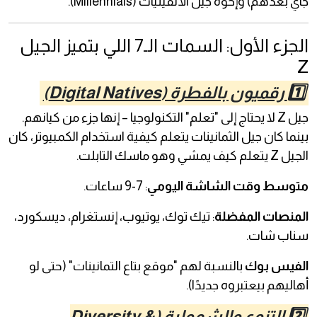
جاي بعدهم) وإخوة جيل الألفينيات (Millennials).
الجزء الأول: السمات الـ7 اللي بتميز الجيل
Z
1️⃣ رقميون بالفطرة (Digital Natives)
جيل Z لا يحتاج إلى "تعلم" التكنولوجيا – إنها جزء من كيانهم.
بينما كان جيل الثمانينات يتعلم كيفية استخدام الكمبيوتر، كان
الجيل Z يتعلم كيف يمشي وهو ماسك التابلت.
متوسط وقت الشاشة اليومي
: 7-9 ساعات.
المنصات المفضلة
: تيك توك، يوتيوب، إنستغرام، ديسكورد،
سناب شات.
الفيس بوك
بالنسبة لهم "موقع بتاع التمانينات" (حتى لو
أهاليهم بيعتبروه جديدًا).
2️⃣ التنوع والشمولية (Diversity &