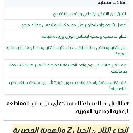
مقالات مشابة
الفرق بين التفكير الإبداعي والتفكير التقليدي
أفضل 10 خطوات لتطوير طريقة تفكيرك و ليجعل عقلك مبدع
​خطوات صحية وعملية لإنقاص الوزن وزيادة اللياقة
دور التكنولوجيا في حياة الطلاب: كيف غيّرت التكنولوجيا طريقة الدراسة وا
لتعلم؟
كيف تغير حياتك في يوم واحد: الطريقة الحقيقية لـ"تغيير حياتك" بلا خط
ط فاشلة
​كيف تكتسب ثقةً راسخة وتتحدث دون توتر؟ (أسرار بسيطة ستغير طري
قتك تماماً
هذا الجيل يمتلك سلاحًا لم يمتلكه أي جيل سابق:
المقاطعة
الرقمية الجماعية الفورية
.
الجزء الثاني: الجيل Z والهوية المصرية