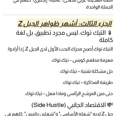
اللغة الهجينة: عربي فصحى؟ عامية؟ إنجليزي؟ كلهم في
الجملة الواحدة.
الجزء الثالث: أشهر ظواهر الجيل Z
📱 التيك توك: ليس مجرد تطبيق، بل لغة
كاملة
التيك توك أصبح محرك البحث الأول لدى الجيل Z. إذا أرادوا:
معرفة مطعم كويس – تيك توك.
حل مشكلة تقنية – تيك توك.
طريقة المذاكرة – تيك توك.
حتى مين المرشح الرئاسي وماذا فعل – تيك توك.
💸 الاقتصاد الجانبي (Side Hustle)
جيل Z لديه "شغله الأساسي" و"شغلين جانبيين". كلهم في