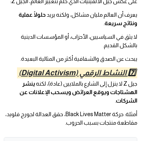
على عكس جيل الألفينيات الذي حلم بتغيير العالم، الجيل Z:
يعرف أن العالم مليان مشاكل، ولكنه يريد
حلولًا عملية
ونتائج سريعة
.
لا يثق في السياسيين، الأحزاب، أو المؤسسات الدينية
بالشكل القديم.
يبحث عن الصدق والشفافية أكثر من المثالية البعيدة.
7️⃣ النشاط الرقمي (Digital Activism)
جيل Z لا ينزل إلى الشارع بالملايين (عادة)، لكنه
ينشر
الهشتاجات ويوقع العرائض ويسحب الإعلانات عن
الشركات
.
أمثلة: حركة Black Lives Matter، حقق العدالة لجورج فلويد،
مقاطعة منتجات بسبب الحروب.