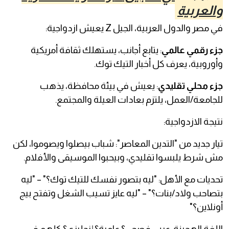
والعربية
في مصر والدول العربية، الجيل Z يعيش ازدواجية:
جزء رقمي عالمي
: يتابع أجانب، يستهلك ثقافة أمريكية
وأوروبية، يعرف كل أخبار التيك توك.
جزء محلي تقليدي
: يعيش في بيئة محافظة، يذهب
للجامعة/العمل، يلتزم بعادات العيلة والمجتمع.
نتيجة الازدواجية:
تيار جديد من "التدين المعاصر": شباب بيصلوا ويصوموا، لكن
مش شرط يلبسوا تقليدي، وبيحبوا الموسيقى والأفلام.
تحديات مع الأهل: "ليه بتصور نفسك للتيك توك؟" – "ليه
بتصاحب ولاد/بنات؟" – "ليه عايز تسيب الشغل وتفتح بيج
أونلاين؟"