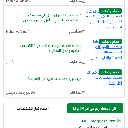
منذ 4 أيام
Basmala Salem
نصائح وثقافة
كيف يصل الكسول الذكي إلي هدفه ؟ 7
إستراتيجيات للنجاح ب أقل مجهود ممكن
منذ أسبوع
‪Mohamed Omar‬‏
نصائح وثقافة
لماذا يداهمك النوم أثناء المذاكرة؟ (الأسباب
العلمية والحل النهائي)
منذ 4 أيام
علي
نصائح وثقافة
كيف تزيد دخلك الشهري من الإنترنت؟
منذ 3 أيام
ريمون عماد جرجس
أكثر الأعضاء ربح في آخر 30 يومًا
أعضاء كبار الشخصيات
NBT bloggers
المستخدم أخفى الأرباح