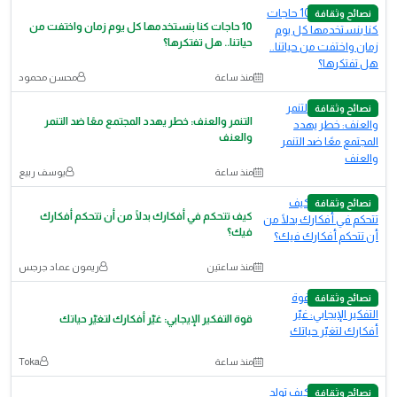
نصائح وثقافة
10 حاجات كنا بنستخدمها كل يوم زمان واختفت من
حياتنا.. هل تفتكرها؟
منذ ساعة
محسن محمود
نصائح وثقافة
التنمر والعنف: خطر يهدد المجتمع معًا ضد التنمر
والعنف
منذ ساعة
يوسف ربيع
نصائح وثقافة
كيف تتحكم في أفكارك بدلًا من أن تتحكم أفكارك
فيك؟
منذ ساعتين
ريمون عماد جرجس
نصائح وثقافة
قوة التفكير الإيجابي: غيّر أفكارك لتغيّر حياتك
منذ ساعة
Toka
نصائح وثقافة