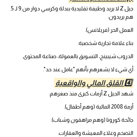
جيل Z لا يريد وظيفة تقليدية ببدلة وكرسي دوار من 9 لـ 5.
هم يريدون:
العمل الحر (فريلانس).
بناء علامة تجارية شخصية.
الدروب شيبينج، التسويق بالعمولة، صناعة المحتوى.
أي شيء لا يشعرهم بأنهم "عامل عند حد".
4️⃣ القلق المالي والواقعية
شهد الجيل Z أزمات كبرى منذ صغرهم:
أزمة 2008 المالية (وهم أطفال).
جائحة كورونا (وهم مراهقون وشباب).
التضخم وغلاء المعيشة والعقارات.