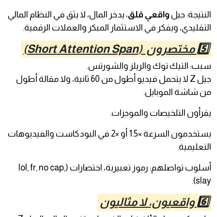
النتيجة: جيل
واقعي قلق
، يدخر المال، لا يثق في النظام المالي
التقليدي، ويفكر في الاستثمار المبكر والعملات الرقمية.
5️⃣ مختصرون (Short Attention Span)
سبب: التيك توك والريلز والشورتس.
جيل Z لا يتحمل فيديو أطول من 60 ثانية، ولا مقالة أطول
من شاشة الموبايل.
يقرأون التلخيصات والموجزات.
يستخدمون السرعة ×1.5 أو ×2 في البودكاست والفيديوهات
التعليمية.
أسلوب تواصلهم: رموز تعبيرية، اختصارات (lol, fr, no cap,
slay).
6️⃣ واقعيون، لا مثاليون