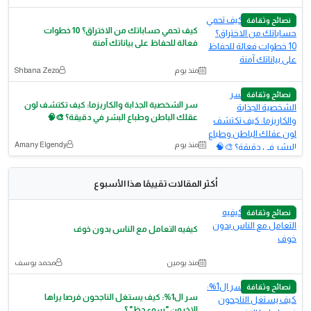
نصائح وثقافة
كيف تحمي حساباتك من الاختراق؟ 10 خطوات
فعالة للحفاظ على بياناتك آمنة
منذ يوم
Shbana Zezo
نصائح وثقافة
سر الشخصية الجذابة والكاريزما: كيف تكتشف لون
عقلك الباطن وطباع البشر في دقيقة؟ 🎨🧠
منذ يوم
Amany Elgendy
أكثر المقالات تقييمًا هذا الأسبوع
نصائح وثقافة
كيفيه التعامل مع الناس بدون خوف
منذ يومين
محمد يوسف
نصائح وثقافة
سر ال1%: كيف يستغل الناجحون فرصا يراها
الاخرون "سوء حظ" ؟