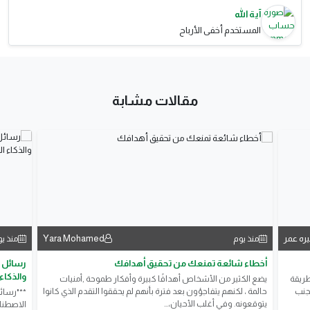
آية الله
المستخدم أخفى الأرباح
مقالات مشابة
يره عمر
Yara Mohamed
منذ يوم
منذ ي
أخطاء شائعة تمنعك من تحقيق أهدافك
رسائل ع
والذكاء
طريقة
يضع الكثير من الأشخاص أهدافًا كبيرة وأفكار طموحة ,أمنيات
تجنب
حالمة ، لكنهم يتفاجؤون بعد فترة بأنهم لم يحققوا التقدم الذي كانوا
**"رسائل
يتوقعونه. وفي أغلب الأحيان،...
الاصطنا