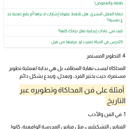
طلقة والغموض!
خفايا العقل البشري: هل تلتقط عقولنا إشارات لا نراها أم نقع ضحية خد
ع نفسية؟
كيف تبني عادات إيجابية تغيّر حياتك كلها؟
20درس في الحياة تمنيت لو عرفتها من قبل
4. التطوير المستمر
المحاكاة ليست نهاية المطاف، بل هي بداية لعملية تطوير
مستمرة، حيث يختبر الفرد، ويعدل، ويبدع بشكل دائم.
أمثلة على فن المحاكاة وتطويره عبر
التاريخ
1. في الفن والأدب
الفنانين التشكيليين، مثل فنانين المدرسة الواقعية، كانوا