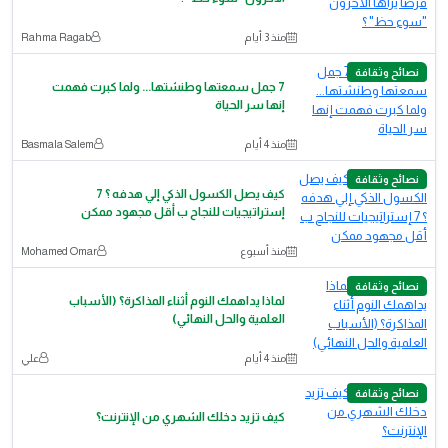
منذ 3 أيام
Rahma Ragab
نصائح وثقافة
7 جمل سمعتها وطنشتها... ولما كبرت فهمت
إنها سر الحياة
منذ 4 أيام
Basmala Salem
نصائح وثقافة
كيف يصل الكسول الذكي إلي هدفه ؟ 7
إستراتيجيات للنجاح ب أقل مجهود ممكن
منذ أسبوع
‪Mohamed Omar‬‏
نصائح وثقافة
لماذا يداهمك النوم أثناء المذاكرة؟ (الأسباب
العلمية والحل النهائي)
منذ 4 أيام
علي
نصائح وثقافة
كيف تزيد دخلك الشهري من الإنترنت؟