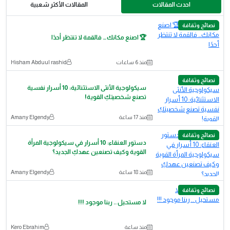
احدث المقالات
المقالات الأكثر شعبية
نصائح وثقافة
🏆 اصنع مكانك… فالقمة لا تنتظر أحدًا
منذ 6 ساعات
Hisham Abduul rashid
نصائح وثقافة
سيكولوجية الأنثى الاستثنائية: 10 أسرار نفسية
تصنع شخصيتكِ القوية!
منذ 17 ساعة
Amany Elgendy
نصائح وثقافة
دستور العنقاء: 10 أسرار في سيكولوجية المرأة
القوية وكيف تصنعين عهدكِ الجديد؟
منذ 18 ساعة
Amany Elgendy
نصائح وثقافة
لا مستحيل .. ربنا موجود !!!
منذ ساعة
Kero Ebrahim